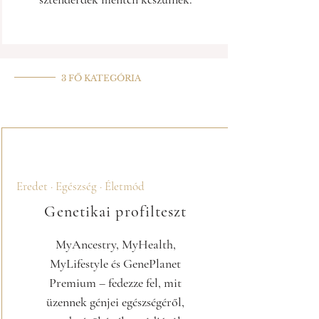
3 FŐ KATEGÓRIA
Genetikai tesztek
nálunk
Eredet · Egészség · Életmód
Genetikai profilteszt
MyAncestry, MyHealth,
MyLifestyle és GenePlanet
Premium – fedezze fel, mit
üzennek génjei egészségéről,