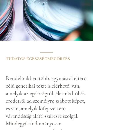
TUDATOS EGÉSZSÉGMEGŐRZÉS
Amit a DNS-e
elmond
Önről
Rendelőnkben több, egymástól eltérő
célú genetikai teszt is elérhető: van,
amelyik az egészségről, életmódról és
eredetről ad személyre szabott képet,
és van, amelyik kifejezetten a
várandósság alatti szűrésre szolgál.
Mindegyik tudományosan