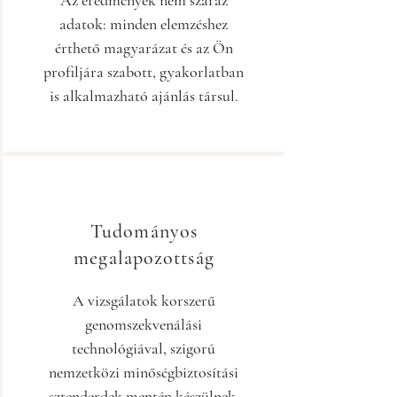
Az eredmények nem száraz
adatok: minden elemzéshez
érthető magyarázat és az Ön
profiljára szabott, gyakorlatban
is alkalmazható ajánlás társul.
Tudományos
megalapozottság
A vizsgálatok korszerű
genomszekvenálási
technológiával, szigorú
nemzetközi minőségbiztosítási
sztenderdek mentén készülnek.