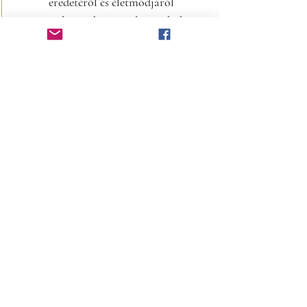
eredetéről és életmódjáról
egyetlen otthoni nyálmintából.
Terhesség alatti szűrés
GenePlanet NIPT
Egyetlen vérvétellel, a magzatra
nézve kockázatmentesen
tájékozódhat a leggyakoribb
kromoszóma-rendellenességek
előfordulási valószínűségéről
már a terhesség 10. hetétől.