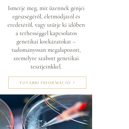
Ismerje meg, mit üzennek génjei
egészségéről, életmódjáról és
eredetéről, vagy szűrje ki időben
a terhességgel kapcsolatos
genetikai kockázatokat –
tudományosan megalapozott,
személyre szabott genetikai
tesztjeinkkel.
TOVÁBBI INFORMÁCIÓ