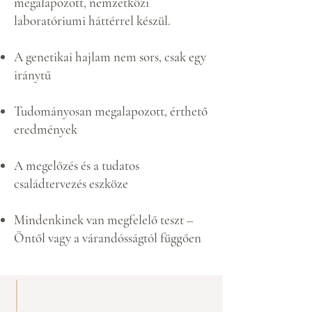
megalapozott, nemzetközi
laboratóriumi háttérrel készül.
A genetikai hajlam nem sors, csak egy
iránytű
Tudományosan megalapozott, érthető
eredmények
A megelőzés és a tudatos
családtervezés eszköze
Mindenkinek van megfelelő teszt –
Öntől vagy a várandósságtól függően
Miért érdemes genetikai tesztet
végezni?