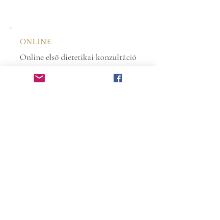
ONLINE
Online első dietetikai konzultáció
Az online konzultáció ugyanazt a
szakmai tartalmat biztosítja, mint a
személyes alkalom: részletes
állapotfelmérést, leletek
átbeszélését, étrendi irányok
meghatározását és személyre
szabott javaslatokat.
UTÁNKÖVETÉS
Kontroll konzultáció
A kontroll alkalmak során átbeszéljük a