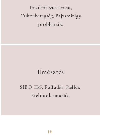
Inzulinrezisztencia,
Cukorbetegség, Pajzsmirigy
problémák.
Emésztés
SIBO, IBS, Puffadás, Reflux,
Ételintoleranciák.
"