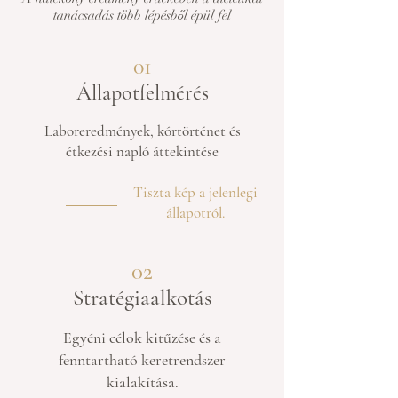
tanácsadás több lépésből épül fel
01
Állapotfelmérés
Laboreredmények, kórtörténet és
étkezési napló áttekintése
Tiszta kép a jelenlegi
állapotról.
02
Stratégiaalkotás
Egyéni célok kitűzése és a
fenntartható keretrendszer
kialakítása.