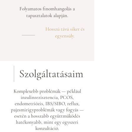
Folyamatos finomhangolás a
tapasztalatok alapján.
Hosszú távú siker és
egyensúly.
Szolgáltatásaim
Komplexebb problémák — például
inzulinrezisztencia, PCOS,
endometriózis, IBS/SIBO, reflux,
pajzsmirigyproblémák vagy fogyás —
esetén a hosszabb együttműködés
hatékonyabb, mint egy egyszeri
konzultáció.