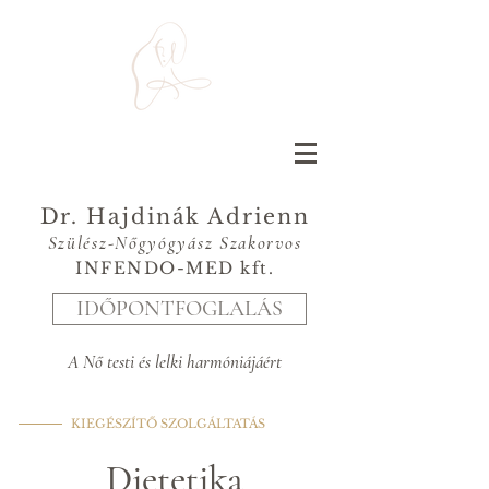
Dr. Hajdinák Adrienn
Szülész-Nőgyógyász Szakorvos
INFENDO-MED kft.
IDŐPONTFOGLALÁS
A Nő testi és lelki harmóniájáért
KIEGÉSZÍTŐ SZOLGÁLTATÁS
Dietetika