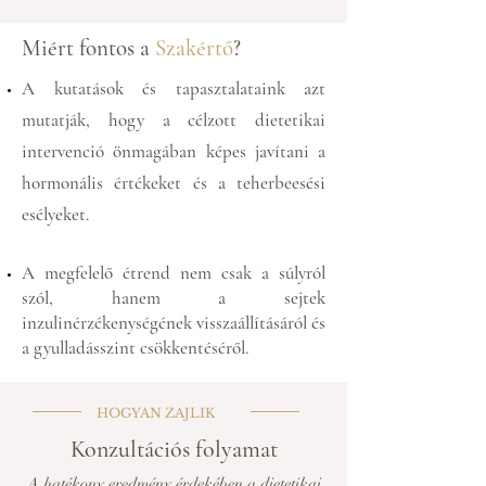
Miért fontos a
Szakértő
?
A kutatások és tapasztalataink azt
mutatják, hogy a célzott dietetikai
intervenció önmagában képes javítani a
hormonális értékeket és a teherbeesési
esélyeket.
A megfelelő étrend nem csak a súlyról
szól, hanem a sejtek
inzulinérzékenységének visszaállításáról és
a gyulladásszint csökkentéséről.
HOGYAN ZAJLIK
Konzultációs folyamat
A hatékony eredmény érdekében a dietetikai