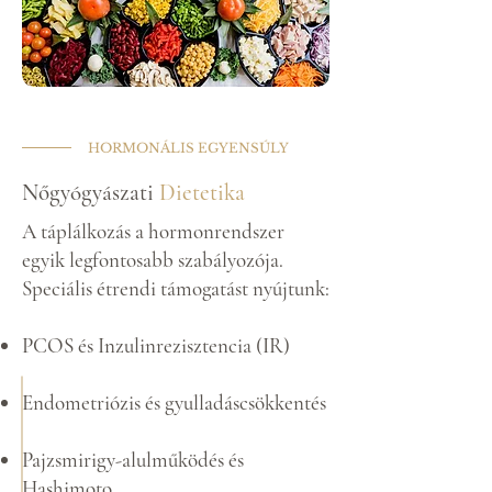
HORMONÁLIS EGYENSÚLY
Nőgyógyászati
Dietetika
A táplálkozás a hormonrendszer
egyik legfontosabb szabályozója.
Speciális étrendi támogatást nyújtunk:​
PCOS és Inzulinrezisztencia (IR)
Endometriózis és gyulladáscsökkentés
Pajzsmirigy-alulműködés és
Hashimoto