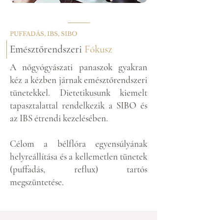
PUFFADÁS, IBS, SIBO
Emésztőrendszeri
Fókusz
A nőgyógyászati panaszok gyakran
kéz a kézben járnak emésztőrendszeri
tünetekkel. Dietetikusunk kiemelt
tapasztalattal rendelkezik a SIBO és
az IBS étrendi kezelésében.
Célom a bélflóra egyensúlyának
helyreállítása és a kellemetlen tünetek
(puffadás, reflux) tartós
megszüntetése.