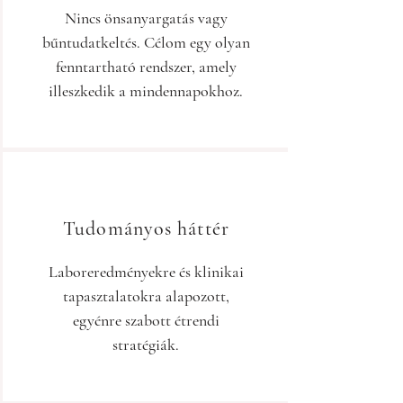
Nincs önsanyargatás vagy
bűntudatkeltés. Célom egy olyan
fenntartható rendszer, amely
illeszkedik a mindennapokhoz.
Tudományos háttér
Laboreredményekre és klinikai
tapasztalatokra alapozott,
egyénre szabott étrendi
stratégiák.