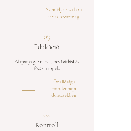
Személyre szabott
javaslatcsomag.
03
Edukáció
Alapanyag-ismeret, bevásárlási és
főzési tippek.
Önállóság a
mindennapi
döntésekben.
04
Kontroll