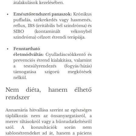
átalakulások kezelésében.
Emésztőrendszeri panaszok:
 Krónikus 
puffadás, székrekedés vagy hasmenés, 
reflux, IBS (irritábilis bél szindróma) és 
SIBO (kontaminált vékonybél 
szindróma) célzott étrendi terápiája.
Fenntartható 
életmódváltás:
 Gyulladáscsökkentő és 
prevenciós étrend kialakítása, valamint 
a testsúlyrendezés (fogyás/hízás) 
támogatása szigorú megkötések 
nélkül.
Nem diéta, hanem élhető 
rendszer
Annamária hitvallása szerint az egészséges 
táplálkozás nem az önsanyargatásról, a 
merev tiltásokról vagy a bűntudatkeltésről 
szól. A konzultációk során nem 
sablonétrendeket ad át, hanem a páciens 