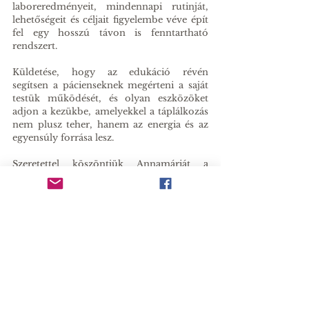
laboreredményeit, mindennapi rutinját, 
lehetőségeit és céljait figyelembe véve épít 
fel egy hosszú távon is fenntartható 
rendszert.
Küldetése, hogy az edukáció révén 
segítsen a pácienseknek megérteni a saját 
testük működését, és olyan eszközöket 
adjon a kezükbe, amelyekkel a táplálkozás 
nem plusz teher, hanem az energia és az 
egyensúly forrása lesz.
Szeretettel köszöntjük Annamáriát a 
csapatban! 
Ha úgy érzi, elakadt az életmódváltásban, 
vagy nőgyógyászati, hormonális, esetleg 
emésztőrendszeri panaszaira keresi a 
megfelelő étrendi megoldást, kérjen 
időpontot hozzánk bizalommal.
IDŐPONTFOGLALÁS