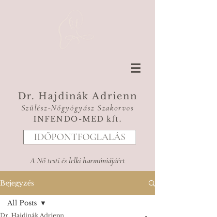
Dr. Hajdinák Adrienn
Szülész-Nőgyógyász Szakorvos
INFENDO-MED kft.
IDŐPONTFOGLALÁS
A Nő testi és lelki harmóniájáért
Bejegyzés
All Posts
Dr. Hajdinák Adrienn