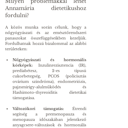
Milyen problémákkal lehet 
Annamária dietetikushoz 
fordulni?
A közös munka során célunk, hogy a 
nőgyógyászati és az emésztőrendszeri 
panaszokat összefüggéseikben kezeljük. 
Fordulhatnak hozzá bizalommal az alábbi 
területeken:
Nőgyógyászati és hormonális 
kórképek:
 Inzulinrezisztencia (IR), 
prediabétesz, 2-es típusú 
cukorbetegség, PCOS (policisztás 
ovárium szindróma), endometriózis, 
pajzsmirigy-alulműködés és 
Hashimoto-thyreoiditis dietetikai 
támogatása.
Változókori támogatás:
 Étrendi 
segítség a premenopauza és 
menopauza időszakában jelentkező 
anyagcsere-változások és hormonális 