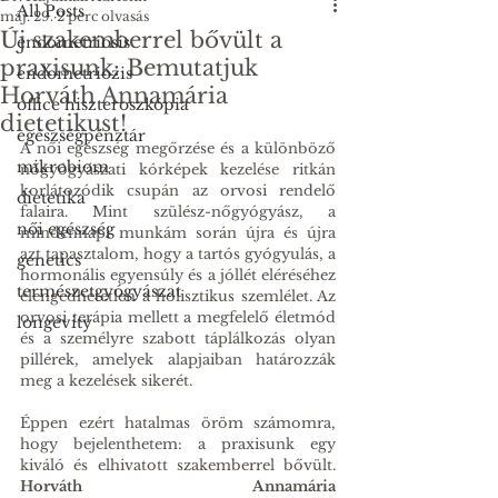
All Posts
máj. 29.
2 perc olvasás
Új szakemberrel bővült a
endometriosis
praxisunk: Bemutatjuk
endometriozis
Horváth Annamária
office hiszteroszkópia
dietetikust!
egészségpénztár
A női egészség megőrzése és a különböző 
mikrobiom
nőgyógyászati kórképek kezelése ritkán 
korlátozódik csupán az orvosi rendelő 
dietetika
falaira. Mint szülész-nőgyógyász, a 
női egészség
mindennapi munkám során újra és újra 
azt tapasztalom, hogy a tartós gyógyulás, a 
genetics
hormonális egyensúly és a jóllét eléréséhez 
természetgyógyászat
elengedhetetlen a holisztikus szemlélet. Az 
orvosi terápia mellett a megfelelő életmód 
longevity
és a személyre szabott táplálkozás olyan 
pillérek, amelyek alapjaiban határozzák 
meg a kezelések sikerét.
Éppen ezért hatalmas öröm számomra, 
hogy bejelenthetem: a praxisunk egy 
kiváló és elhivatott szakemberrel bővült. 
Horváth Annamária 