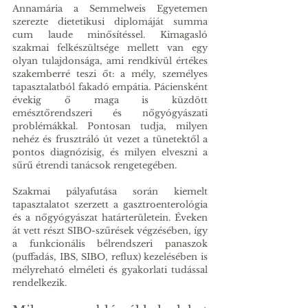
Annamária a Semmelweis Egyetemen 
szerezte dietetikusi diplomáját summa 
cum laude minősítéssel. Kimagasló 
szakmai felkészültsége mellett van egy 
olyan tulajdonsága, ami rendkívül értékes 
szakemberré teszi őt: a mély, személyes 
tapasztalatból fakadó empátia. Páciensként 
évekig ő maga is küzdött 
emésztőrendszeri és nőgyógyászati 
problémákkal. Pontosan tudja, milyen 
nehéz és frusztráló út vezet a tünetektől a 
pontos diagnózisig, és milyen elveszni a 
sűrű étrendi tanácsok rengetegében.
Szakmai pályafutása során kiemelt 
tapasztalatot szerzett a gasztroenterológia 
és a nőgyógyászat határterületein. Éveken 
át vett részt SIBO-szűrések végzésében, így 
a funkcionális bélrendszeri panaszok 
(puffadás, IBS, SIBO, reflux) kezelésében is 
mélyreható elméleti és gyakorlati tudással 
rendelkezik.