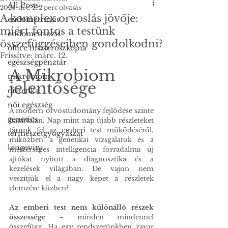
All Posts
2024. dec. 2.
2 perc olvasás
A komplex orvoslás jövője:
endometriosis
miért fontos a testünk
endometriozis
összefüggéseiben gondolkodni?
office hiszteroszkópia
Frissítve:
márc. 12.
egészségpénztár
A Mikrobiom 
mikrobiom
jelentősége
dietetika
női egészség
A modern orvostudomány fejlődése szinte 
genetics
határtalan. Nap mint nap újabb részleteket 
tárunk fel az emberi test működéséről, 
természetgyógyászat
miközben a genetikai vizsgálatok és a 
longevity
mesterséges intelligencia forradalma új 
ajtókat nyitott a diagnosztika és a 
kezelések világában. De vajon nem 
veszítjük el a nagy képet a részletek 
elemzése közben?
Az emberi test nem különálló részek 
összessége
 – minden mindennel 
összefügg. Ha egy rendszerünkben zavar 