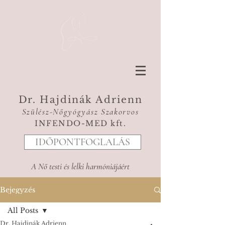
Dr. Hajdinák Adrienn
Szülész-Nőgyógyász Szakorvos
INFENDO-MED kft.
IDŐPONTFOGLALÁS
A Nő testi és lelki harmóniájáért
Bejegyzés
All Posts
Dr. Hajdinák Adrienn