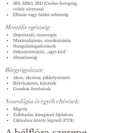
IBS, SIBO, IBD (Crohn-betegség, 
colitis ulcerosa)
Elhízás vagy hízási nehézség
Mentális egészség:
Depresszió, szorongás
Maximalizmus, munkamánia
Hangulatingadozások
Dekoncentráció, „agyi köd”
Álmatlanság
Bőrgyógyászat:
Akne, ekcéma, pikkelysömör
Bőrviszketés, kiütések
Gombás fertőzések
Neurológia és egyéb eltérések:
Migrén
Zsibbadás, kisugárzó fájdalom
Ciklushoz kötött légmell (PTX)
A bélflóra szerepe 