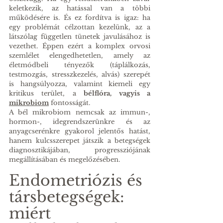
keletkezik, az hatással van a többi 
működésére is. És ez fordítva is igaz: ha 
egy problémát célzottan kezelünk, az a 
látszólag független tünetek javulásához is 
vezethet. Éppen ezért a komplex orvosi 
szemlélet elengedhetetlen, amely az 
életmódbeli tényezők (táplálkozás, 
testmozgás, stresszkezelés, alvás) szerepét 
is hangsúlyozza, valamint kiemeli egy 
kritikus terület, a 
bélflóra, vagyis a 
mikrobiom
 fontosságát.
A bél mikrobiom nemcsak az immun-, 
hormon-, idegrendszerünkre és az 
anyagcserénkre gyakorol jelentős hatást, 
hanem kulcsszerepet játszik a betegségek 
diagnosztikájában, progressziójának 
megállításában és megelőzésében.
Endometriózis és 
társbetegségek: 
miért 