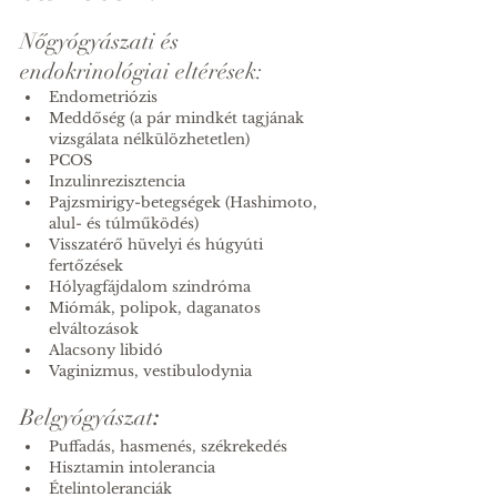
Nőgyógyászati és 
endokrinológiai eltérések:
Endometriózis
Meddőség (a pár mindkét tagjának 
vizsgálata nélkülözhetetlen)
PCOS
Inzulinrezisztencia
Pajzsmirigy-betegségek (Hashimoto, 
alul- és túlműködés)
Visszatérő hüvelyi és húgyúti 
fertőzések
Hólyagfájdalom szindróma
Miómák, polipok, daganatos 
elváltozások
Alacsony libidó
Vaginizmus, vestibulodynia
Belgyógyászat
:
Puffadás, hasmenés, székrekedés
Hisztamin intolerancia
Ételintoleranciák