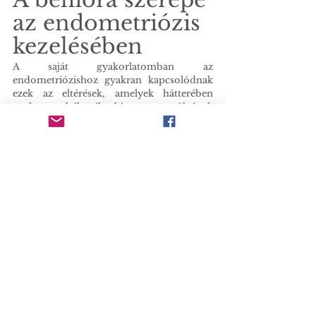
az endometriózis 
kezelésében
A saját gyakorlatomban az 
endometriózishoz gyakran kapcsolódnak 
ezek az eltérések, amelyek hátterében 
gyakran a bél mikrobiom egyensúlyának 
felborulása áll. Ennek rendezése nemcsak a 
tünetek enyhítésében, de az alapvető 
problémák kezelésében is kulcsszerepet 
játszik.
Amennyiben a fentiek közül bármilyen 
panasza van, érdemes a mikrobiom 
szekvenálását elvégeztetnie. Ha 
nőgyógyászati panaszai vannak, várom 
szeretettel rendelőmben, ahol a 
legkorszerűbb módszerekkel és személyre 
szabott terápiás tervekkel segítek Önnek!