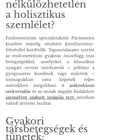
nélkülözhetetlen 
a holisztikus 
szemlélet?
Endometriózis specialistaként Pácienseim 
kezelése mindig részletes kórelőzmény-
felvétellel kezdődik. Tapasztalataim szerint 
az endometriózis gyakran összefügg más 
betegségekkel, amelyeket a klasszikus 
nyugati orvosi módszerek – például a 
gyógyszeres kezelések vagy műtétek – 
önmagukban nem képesek teljes 
mértékben megoldani. A 
mikrobiom 
szekvenálás
 és az annak alapján kialakított 
személyre szabott terápiás terv 
azonban 
valódi áttörést hozhat.
Gyakori 
társbetegségek és 
tünetek: